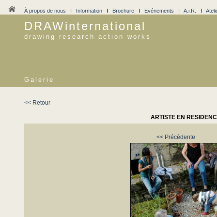
À propos de nous
I
Information
I
Brochure
I
Evénements
I
A.i.R.
I
Ateli
DRAWinternational
drawing research action works
Galerie
<< Retour
ARTISTE EN RESIDENCE
<< Précédente