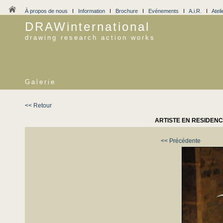
À propos de nous
I
Information
I
Brochure
I
Evénements
I
A.i.R.
I
Ateli
DRAWinternational
drawing research action works
Galerie
<< Retour
ARTISTE EN RESIDENCE
<< Précédente