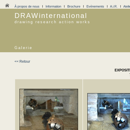
À propos de nous
I
Information
I
Brochure
I
Evénements
I
A.i.R.
I
Ateli
DRAWinternational
drawing research action works
Galerie
<< Retour
EXPOSIT