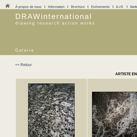
À propos de nous
I
Information
I
Brochure
I
Evénements
I
A.i.R.
I
Ateli
DRAWinternational
drawing research action works
Galerie
<< Retour
ARTISTE E