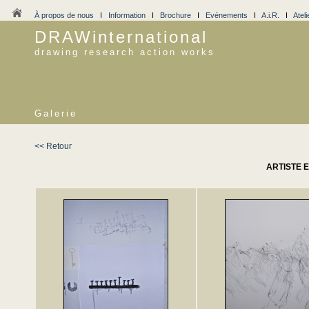
À propos de nous
I
Information
I
Brochure
I
Evénements
I
A.i.R.
I
Ateli
DRAWinternational
drawing research action works
Galerie
<< Retour
ARTISTE E