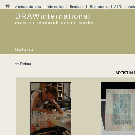
À propos de nous
I
Information
I
Brochure
I
Evénements
I
A.i.R.
I
Ateli
DRAWinternational
drawing research action works
Galerie
<< Retour
ARTIST IN