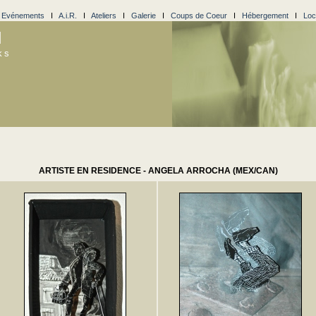
I
Evénements
I
A.i.R.
I
Ateliers
I
Galerie
I
Coups de Coeur
I
Hébergement
I
Loc
l
ks
ARTISTE EN RESIDENCE - ANGELA ARROCHA (MEX/CAN)