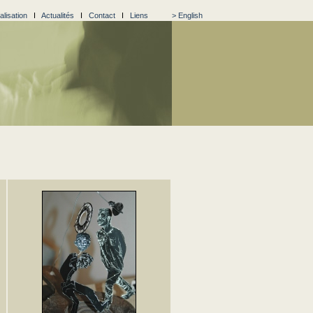
alisation
I
Actualités
I
Contact
I
Liens
> English