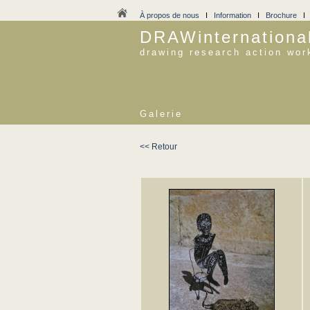
À propos de nous
I
Information
I
Brochure
DRAWinternationa
drawing research action wor
Galerie
<< Retour